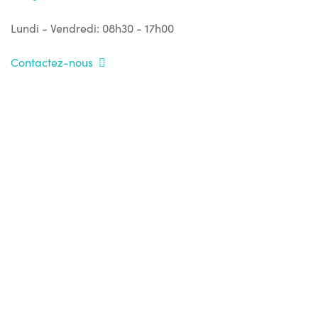
Lundi - Vendredi: 08h30 - 17h00
Contactez-nous
En accédant et en utilisant le site web, vous acceptez
les conditions d'utilisation
expressément
suivantes.
politique en matière
Bondis attire également l'attention sur sa
de cookies et sa politique de confidentialité
.